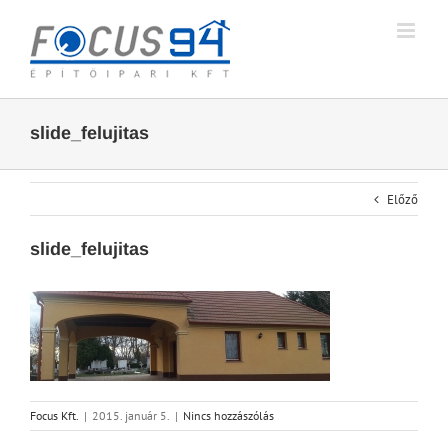
Skip
to
content
slide_felujitas
Előző
slide_felujitas
Focus Kft.
|
2015. január 5.
|
Nincs hozzászólás