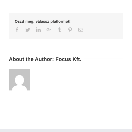
Oszd meg, válassz platformot!
Facebook
Twitter
LinkedIn
Google+
Tumblr
Pinterest
Email
About the Author:
Focus Kft.