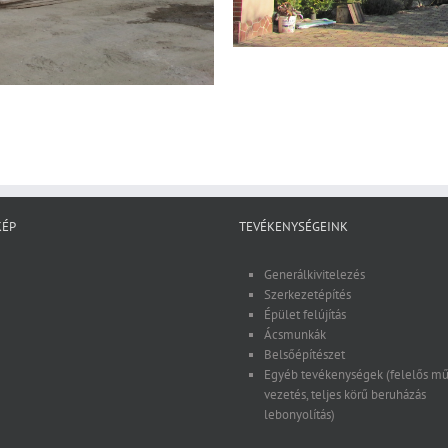
KÉP
TEVÉKENYSÉGEINK
Generálkivitelezés
Szerkezetépítés
Épület felújítás
Ácsmunkák
Belsőépítészet
Egyéb tevékenységek (felelős mű
vezetés, teljes körű beruházás
lebonyolítás)