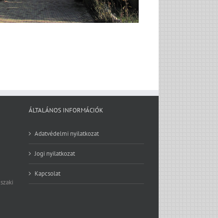
ÁLTALÁNOS INFORMÁCIÓK
Adatvédelmi nyilatkozat
Jogi nyilatkozat
Kapcsolat
szaki