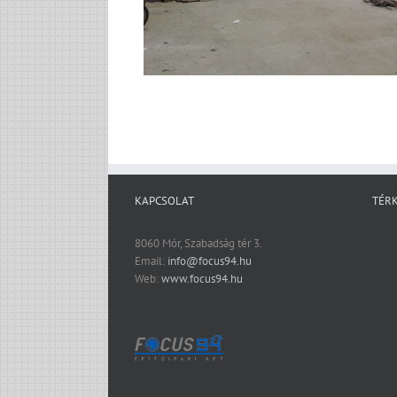
KAPCSOLAT
TÉR
8060 Mór, Szabadság tér 3.
Email:
info@focus94.hu
Web:
www.focus94.hu