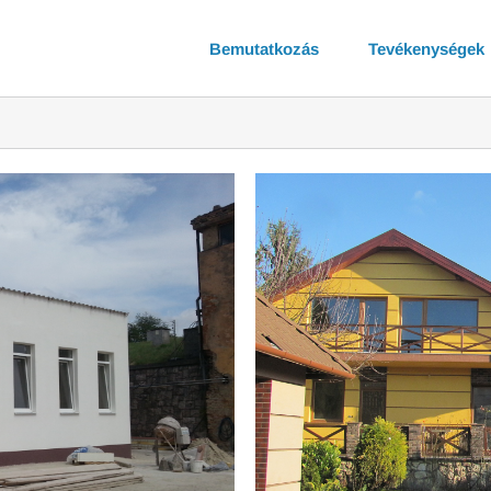
Bemutatkozás
Tevékenységek
 (Mór)
kóépületek